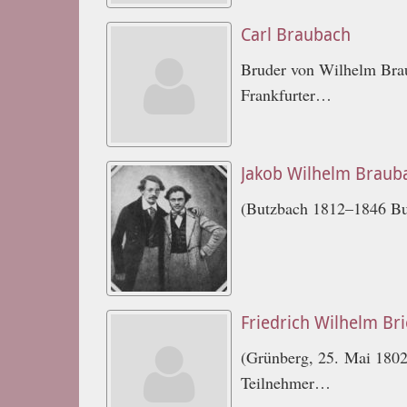
Carl Braubach
Bruder von Wilhelm Brau
Frankfurter…
Jakob Wilhelm Braub
(Butzbach 1812–1846 But
Friedrich Wilhelm Bri
(Grünberg, 25. Mai 1802
Teilnehmer…