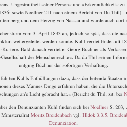
ns, Ungestraftheit seiner Person« und »Erkenntlichkeit« zu.
836; sowie Noellner 211 nach einem Bericht von Du Thil). In 
ttemberg und dem Herzog von Nassau und wurde auch dort mi
chensturm vom 3. April 1833 an, jedoch so spät, dass die na
nkfurt weitergeleitet werden konnte. Kuhl verriet Ende Juli 1
-Kuriere. Bald danach verriet er Georg Büchner als Verfasse
 »Gesellschaft der Menschenrechte«. Da du Thil seinen Informa
entging Büchner der sofortigen Verhaftung.
 führten Kuhls Enthüllungen dazu, dass der leitende Staatsmi
ionen dieses Mannes Dinge erfahren haben, die die Untersuch
hungen an’s Licht gebracht hat.« (Bericht du Thil, zit. bei
N
über den Denunzianten Kuhl finden sich bei
Noellner
S. 203, 
 Ministerialrat
Moritz Breidenbach
vgl.
Hldok 3.3.5. Breiden
Denunziation
.