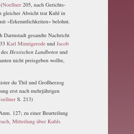
 (
Noellner
205, nach Gerichts-
gleicher Absicht trat Kuhl in
t »Erkenntlichkeiten« belohnt.
ch Darmstadt gesandte Nachricht
833
Karl Minnigerode
und
Jacob
r des
Hessischen Landboten
und
nten nicht preisgeben wollte,
nister du Thil und Großherzog
ung erst nach mehrjährigen
oellner
S. 213)
Anm. 127; zu einer Beurteilung
bach, Mitteilung über Kuhls