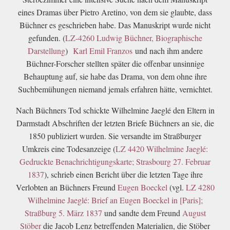
eines Dramas über Pietro Aretino, von dem sie glaubte, dass
Büchner es geschrieben habe. Das Manuskript wurde nicht
gefunden. (
LZ-4260 Ludwig Büchner, Biographische
Darstellung
)
Karl Emil Franzos
und nach ihm andere
Büchner-Forscher stellten später die offenbar unsinnige
Behauptung auf, sie habe das Drama, von dem ohne ihre
Suchbemühungen niemand jemals erfahren hätte, vernichtet.
Nach Büchners Tod schickte Wilhelmine Jaeglé den Eltern in
Darmstadt Abschriften der letzten Briefe Büchners an sie, die
1850 publiziert wurden. Sie versandte im Straßburger
Umkreis eine Todesanzeige (
LZ 4420 Wilhelmine Jaeglé:
Gedruckte Benachrichtigungskarte; Strasbourg 27. Februar
1837
), schrieb einen Bericht über die letzten Tage ihre
Verlobten an Büchners Freund
Eugen Boeckel
(vgl.
LZ 4280
Wilhelmine Jaeglé: Brief an Eugen Boeckel in [Paris];
Straßburg 5. März 1837
und sandte dem Freund
August
Stöber
die Jacob Lenz betreffenden Materialien, die Stöber