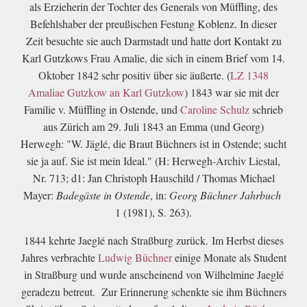
als Erzieherin der Tochter des Generals von Müffling, des
Befehlshaber der preußischen Festung Koblenz. In dieser
Zeit besuchte sie auch Darmstadt und hatte dort Kontakt zu
Karl Gutzkows Frau Amalie, die sich in einem Brief vom 14.
Oktober 1842 sehr positiv über sie äußerte. (
LZ 1348
Amaliae Gutzkow an Karl Gutzkow
) 1843 war sie mit der
Familie v. Müffling in Ostende, und
Caroline Schulz
schrieb
aus Zürich am 29. Juli 1843 an Emma (und Georg)
Herwegh: "W. Jäglé, die Braut Büchners ist in Ostende; sucht
sie ja auf. Sie ist mein Ideal." (H: Herwegh-Archiv Liestal,
Nr. 713; d1: Jan Christoph Hauschild / Thomas Michael
Mayer:
Badegäste in Ostende
, in:
Georg Büchner Jahrbuch
1 (1981), S. 263).
1844 kehrte Jaeglé nach Straßburg zurück. Im Herbst dieses
Jahres verbrachte
Ludwig Büchner
einige Monate als Student
in Straßburg und wurde anscheinend von Wilhelmine Jaeglé
geradezu betreut. Zur Erinnerung schenkte sie ihm Büchners