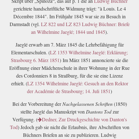
Skript über „Spinoza“, das auf p. 1 die an
Ludwig Büchner
gerichtete handschriftliche Widmung trägt: "à Louis. Le 4
Décembre 1844". Im Frühjahr 1845 war sie zu Besuch in
Darmstadt (vgl.
LZ 822 und LZ 823 Ludwig Büchner: Briefe
an Wilhelmine Jaeglé; 1844 und 1845
).
Jaeglé erwarb am 7. März 1845 die Lehrbefähigung für
Elementarschulen. (
LZ 1353 Wilhelmine Jaeglé: Erklärung;
Strasbourg 6. März 1851
)
Im März 1851 annoncierte sie die
Eröffnung einer Mädchenschule in ihrer Wohnung in der Rue
des Cordonniers 8 in Straßburg, für die sie eine Lizenz
erhielt. (
LZ 1354 Wilhelmine Jaeglé: Gesuch an den Rektor
der Académie de Strasbourg; 14. Juli 1851
)
Bei der Vorbereitung der
Nachgelassenen Schriften
(1850)
stellte Jaeglé das Manuskript von
Dantons Tod
zur
Verfügung. (
Dedner, Zur Druckgeschichte von Danton's
Tod
)
Jedoch gab sie nicht die Erlaubnis, ihre Abschriften von
Büchners Briefen an sie zu publizieren. Ludwig