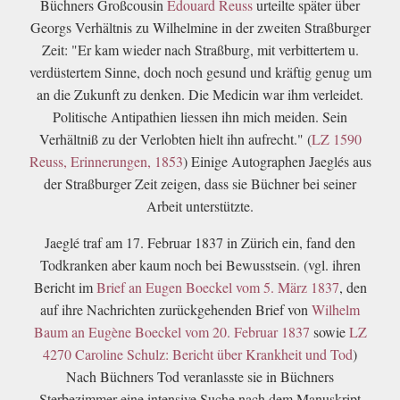
Büchners Großcousin
Edouard Reuss
urteilte später über
Georgs Verhältnis zu Wilhelmine in der zweiten Straßburger
Zeit: "Er kam wieder nach Straßburg, mit verbittertem u.
verdüstertem Sinne, doch noch gesund und kräftig genug um
an die Zukunft zu denken. Die Medicin war ihm verleidet.
Politische Antipathien liessen ihn mich meiden. Sein
Verhältniß zu der Verlobten hielt ihn aufrecht." (
LZ 1590
Reuss, Erinnerungen, 1853
) Einige Autographen Jaeglés aus
der Straßburger Zeit zeigen, dass sie Büchner bei seiner
Arbeit unterstützte.
Jaeglé traf am 17. Februar 1837 in Zürich ein, fand den
Todkranken aber kaum noch bei Bewusstsein. (vgl. ihren
Bericht im
Brief an Eugen Boeckel vom 5. März 1837
, den
auf ihre Nachrichten zurückgehenden Brief von
Wilhelm
Baum an Eugène Boeckel vom 20. Februar 1837
sowie
LZ
4270 Caroline Schulz: Bericht über Krankheit und Tod
)
Nach Büchners Tod veranlasste sie in Büchners
Sterbezimmer eine intensive Suche nach dem Manuskript