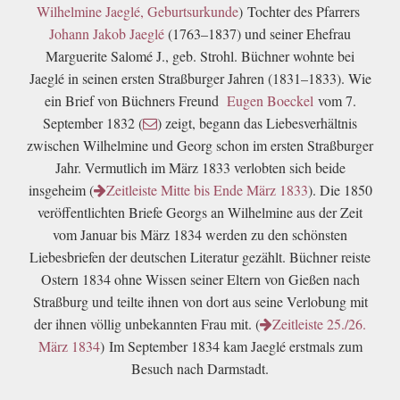
Wilhelmine Jaeglé, Geburtsurkunde
)
Tochter des Pfarrers
Johann Jakob Jaeglé
(1763–1837) und seiner Ehefrau
Marguerite Salomé J., geb. Strohl. Büchner wohnte bei
Jaeglé in seinen ersten Straßburger Jahren (1831–1833). Wie
ein Brief von Büchners Freund
Eugen Boeckel
vom 7.
September 1832 (
)
zeigt, begann das Liebesverhältnis
zwischen Wilhelmine und Georg schon im ersten Straßburger
Jahr. Vermutlich im März 1833 verlobten sich beide
insgeheim (
Zeitleiste Mitte bis Ende März 1833
). Die 1850
veröffentlichten Briefe Georgs an Wilhelmine aus der Zeit
vom Januar bis März 1834 werden zu den schönsten
Liebesbriefen der deutschen Literatur gezählt. Büchner reiste
Ostern 1834 ohne Wissen seiner Eltern von Gießen nach
Straßburg und teilte ihnen von dort aus seine Verlobung mit
der ihnen völlig unbekannten Frau mit. (
Zeitleiste 25./26.
März 1834
)
Im September 1834 kam Jaeglé erstmals zum
Besuch nach Darmstadt.