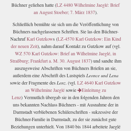
Büchner geliehen hatte (
LZ 4480 Wilhelmine Jaeglé: Brief
an August Stoeber; 7. März 1837
).
Schließlich bemühte sie sich um die Veröffentlichung von
Büchners nachgelassenen Schriften. Sie las den Büchner-
Nachruf
Karl Gutzkow
s
(
LZ-4570 Karl Gutzkow: Ein Kind
der neuen Zeit
), nahm darauf Kontakt zu Gutzkow auf (vgl.
WZ 570 Karl Gutzkow: Brief an Wilhelmine Jaeglé, in
Straßburg; Frankfurt a. M. 30. August 1837
) und sandte ihm
auszugsweise Abschriften von Büchners Briefen an sie,
außerdem eine Abschrift des Lustspiels
Leonce und Lena
sowie der Fragmente des
Lenz
. (vgl.
LZ 4640 Karl Gutzkow
an Wilhelmine Jaeglé
sowie
Einleitung zu
Lenz
)
Vermutlich übergab sie in den folgenden Jahren den
uns bekannten Nachlass Büchners - mit Ausnahme der in
Darmstadt verbliebenen Schülerschriften - sukzessive der
Büchner-Familie in Darmstadt, zu der sie zunächst gute
Beziehungen unterhielt. Von 1840 bis 1844 arbeitete Jaeglé