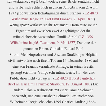
schwerkranke Jaeglé beantwortete seine Briefe zunächst nicht
und verbat sich schließlich in einem Schreiben vom 2. April
1877 jede weiteren Belästigungen durch Franzos. (
LZ 4870
Wilhelmine Jaeglé an Karl Emil Franzos, 2. April 1877
)
Wenig später verfasste sie ihr Testament. Darin teilte sie ihr
Eigentum auf zwischen zwei Angehörigen der ihr
mütterlicherseits verwandten Familie Strohl.(
LZ 1356
Wilhelmine Jaeglé, Testament, 9. Mai 1877
) Der eine der
genannten Erben, Christian Eduard Emil
Strohl, Medizinprofessor und Arzt am Straßburger Hôpital
civil, antwortete nach ihrem Tod am 14. Dezember 1880 auf
eine von Franzos veranlasste Anfrage, in seinen Besitz
gelangt seien nur "einige sehr intime Briefe [...], die eine
Publication nicht vertragen". (
LZ 4920 Hubert Janitschek:
Brief an Karl Emil Franzos; Straßburg 12. August 1887
)
Die
andere Erbin war ihrerseits mit einer Familie Schmidt
verwandt, und eine Elisabeth Schmidt, Großnichte von
Wilhelmine Jaeglé, ehelichte 1895 Charles Andler (1866–