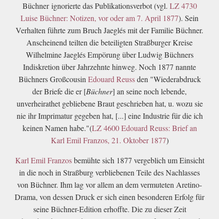
Büchner ignorierte das Publikationsverbot (vgl.
LZ 4730
Luise Büchner: Notizen, vor oder am 7. April 1877
). Sein
Verhalten führte zum Bruch Jaeglés mit der Familie Büchner.
Anscheinend teilten die beteiligten Straßburger Kreise
Wilhelmine Jaeglés Empörung über Ludwig Büchners
Indiskretion über Jahrzehnte hinweg. Noch 1877 nannte
Büchners Großcousin
Edouard Reuss
den "Wiederabdruck
der Briefe die er [
Büchner
] an seine noch lebende,
unverheirathet gebliebene Braut geschrieben hat, u. wozu sie
nie ihr Imprimatur gegeben hat, [...] eine Industrie für die ich
keinen Namen habe."(
LZ 4600 Edouard Reuss: Brief an
Karl Emil Franzos, 21. Oktober 1877
)
Karl Emil Franzos
bemühte sich 1877 vergeblich um Einsicht
in die noch in Straßburg verbliebenen Teile des Nachlasses
von Büchner. Ihm lag vor allem an dem vermuteten Aretino-
Drama, von dessen Druck er sich einen besonderen Erfolg für
seine Büchner-Edition erhoffte. Die zu dieser Zeit