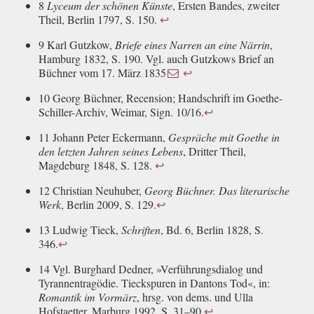
8
Lyceum der schönen Künste
, Ersten Bandes, zweiter
Theil, Berlin 1797, S. 150.
↩
9 Karl Gutzkow,
Briefe eines Narren an eine Närrin
,
Hamburg 1832, S. 190. Vgl. auch Gutzkows Brief an
Büchner vom 17. März 1835
↩
10 Georg Büchner, Recension; Handschrift im Goethe-
Schiller-Archiv, Weimar, Sign. 10/16.
↩
11 Johann Peter Eckermann,
Gespräche mit Goethe in
den letzten Jahren seines Lebens
, Dritter Theil,
Magdeburg 1848, S. 128.
↩
12 Christian Neuhuber,
Georg Büchner. Das literarische
Werk
, Berlin 2009, S. 129.
↩
13 Ludwig Tieck,
Schriften
, Bd. 6, Berlin 1828, S.
346.
↩
14 Vgl. Burghard Dedner, »Verführungsdialog und
Tyrannentragödie. Tieckspuren in Dantons Tod«, in:
Romantik im Vormärz
, hrsg. von dems. und Ulla
Hofstaetter, Marburg 1992, S. 31–90.
↩