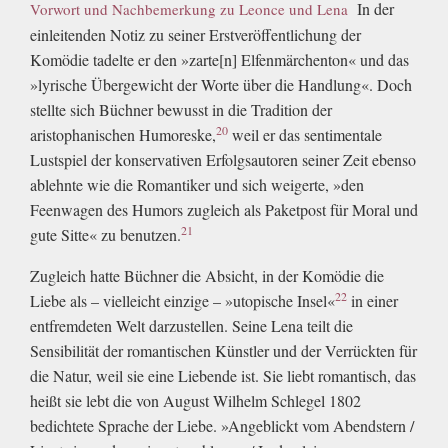
In der
Vorwort und Nachbemerkung zu Leonce und Lena
einleitenden Notiz zu seiner Erstveröffentlichung der
Komödie tadelte er den »zarte[n] Elfenmärchenton« und das
»lyrische Übergewicht der Worte über die Handlung«. Doch
stellte sich Büchner bewusst in die Tradition der
20
aristophanischen Humoreske,
weil er das sentimentale
Lustspiel der konservativen Erfolgsautoren seiner Zeit ebenso
ablehnte wie die Romantiker und sich weigerte, »den
Feenwagen des Humors zugleich als Paketpost für Moral und
21
gute Sitte« zu benutzen.
Zugleich hatte Büchner die Absicht, in der Komödie die
22
Liebe als – vielleicht einzige – »utopische Insel«
in einer
entfremdeten Welt darzustellen. Seine Lena teilt die
Sensibilität der romantischen Künstler und der Verrückten für
die Natur, weil sie eine Liebende ist. Sie liebt romantisch, das
heißt sie lebt die von August Wilhelm Schlegel 1802
bedichtete Sprache der Liebe. »Angeblickt vom Abendstern /