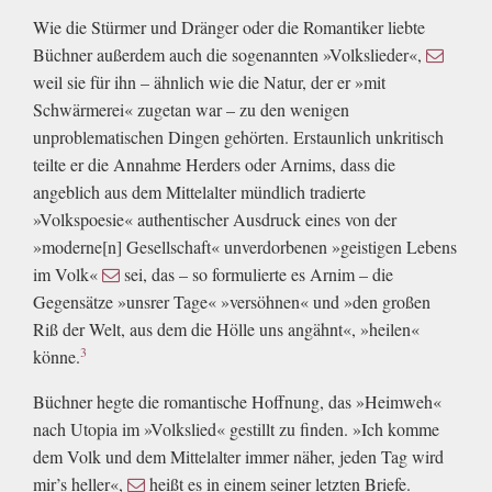
Wie die Stürmer und Dränger oder die Romantiker liebte
Büchner außerdem auch die sogenannten »Volkslieder«,
weil sie für ihn – ähnlich wie die Natur, der er »mit
Schwärmerei« zugetan war – zu den wenigen
unproblematischen Dingen gehörten. Erstaunlich unkritisch
teilte er die Annahme Herders oder Arnims, dass die
angeblich aus dem Mittelalter mündlich tradierte
»Volkspoesie« authentischer Ausdruck eines von der
»moderne[n] Gesellschaft« unverdorbenen »geistigen Lebens
im Volk«
sei, das – so formulierte es Arnim – die
Gegensätze »unsrer Tage« »versöhnen« und »den großen
Riß der Welt, aus dem die Hölle uns angähnt«, »heilen«
3
könne.
Büchner hegte die romantische Hoffnung, das »Heimweh«
nach Utopia im »Volkslied« gestillt zu finden. »Ich komme
dem Volk und dem Mittelalter immer näher, jeden Tag wird
mir’s heller«,
heißt es in einem seiner letzten Briefe.