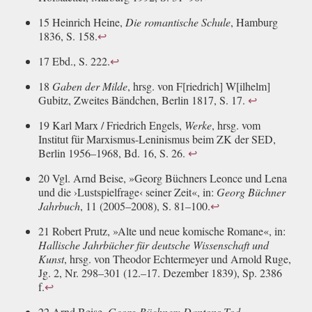
15 Heinrich Heine,
Die romantische Schule
, Hamburg
1836, S. 158.
↩
17 Ebd., S. 222.
↩
18
Gaben der Milde
, hrsg. von F[riedrich] W[ilhelm]
Gubitz, Zweites Bändchen, Berlin 1817, S. 17.
↩
19 Karl Marx / Friedrich Engels,
Werke
, hrsg. vom
Institut für Marxismus-Leninismus beim ZK der SED,
Berlin 1956–1968, Bd. 16, S. 26.
↩
20 Vgl. Arnd Beise, »Georg Büchners Leonce und Lena
und die ›Lustspielfrage‹ seiner Zeit«, in:
Georg Büchner
Jahrbuch
, 11 (2005–2008), S. 81–100.
↩
21 Robert Prutz, »Alte und neue komische Romane«, in:
Hallische Jahrbücher für deutsche Wissenschaft und
Kunst
, hrsg. von Theodor Echtermeyer und Arnold Ruge,
Jg. 2, Nr. 298–301 (12.–17. Dezember 1839), Sp. 2386
f.
↩
22 Arnd Beise,
Georg Büchner: Dantons Tod
,