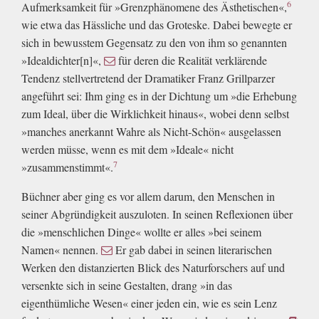
6
Aufmerksamkeit für »Grenzphänomene des Ästhetischen«,
wie etwa das Hässliche und das Groteske. Dabei bewegte er
sich in bewusstem Gegensatz zu den von ihm so genannten
»Idealdichter[n]«,
für deren die Realität verklärende
Tendenz stellvertretend der Dramatiker Franz Grillparzer
angeführt sei: Ihm ging es in der Dichtung um »die Erhebung
zum Ideal, über die Wirklichkeit hinaus«, wobei denn selbst
»manches anerkannt Wahre als Nicht-Schön« ausgelassen
werden müsse, wenn es mit dem »Ideale« nicht
7
»zusammenstimmt«.
Büchner aber ging es vor allem darum, den Menschen in
seiner Abgründigkeit auszuloten. In seinen Reflexionen über
die »menschlichen Dinge« wollte er alles »bei seinem
Namen« nennen.
Er gab dabei in seinen literarischen
Werken den distanzierten Blick des Naturforschers auf und
versenkte sich in seine Gestalten, drang »in das
eigenthümliche Wesen« einer jeden ein, wie es sein Lenz