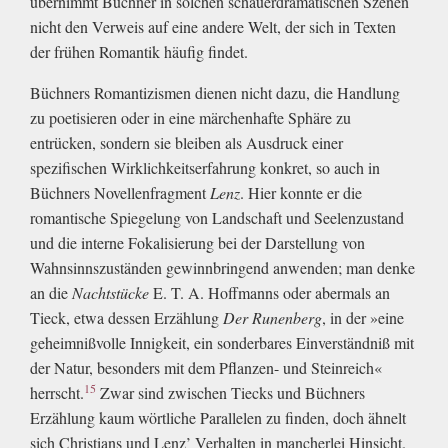
übernimmt Büchner in solchen schauerdramatischen Szenen
nicht den Verweis auf eine andere Welt, der sich in Texten
der frühen Romantik häufig findet.
Büchners Romantizismen dienen nicht dazu, die Handlung
zu poetisieren oder in eine märchenhafte Sphäre zu
entrücken, sondern sie bleiben als Ausdruck einer
spezifischen Wirklichkeitserfahrung konkret, so auch in
Büchners Novellenfragment
Lenz
. Hier konnte er die
romantische Spiegelung von Landschaft und Seelenzustand
und die interne Fokalisierung bei der Darstellung von
Wahnsinnszuständen gewinnbringend anwenden; man denke
an die
Nachtstücke
E. T. A. Hoffmanns oder abermals an
Tieck, etwa dessen Erzählung
Der Runenberg
, in der »eine
geheimnißvolle Innigkeit, ein sonderbares Einverständniß mit
der Natur, besonders mit dem Pflanzen- und Steinreich«
15
herrscht.
Zwar sind zwischen Tiecks und Büchners
Erzählung kaum wörtliche Parallelen zu finden, doch ähnelt
sich Christians und Lenz’ Verhalten in mancherlei Hinsicht.