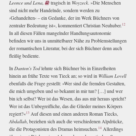
Leonce und Lena,
tragisch in
Woyzeck
. »Die Menschen
sind nicht mehr Handelnde, sondern werden zu
›Gehandelten‹ – ein Gedanke, der im Werk Büchners von
12
zentraler Bedeutung ist«, kommentiert Christian Neuhuber.
In all diesen Fällen mangelnder Handlungsautonomie
befinden wir uns in unmittelbarer Nähe zu Problemstellungen
der romantischen Literatur, bei der sich Büchner denn auch
fleißig bediente.
In
Danton’s Tod
lehnte sich Büchner bis in Einzelheiten
hinein an frühe Texte von Tieck an; so wird in
William Lovell
ebenfalls die Frage gestellt: »Wer sind die fremden Gestalten,
die mich umgeben und so bekannt in mir tun? […] und wer
bin ich selbst? Wer ist das Wesen, das aus mir heraus spricht?
Wer ist das Unbegreifliche, das die Glieder meines Körpers
13
regiert?«
Auf diesen und einen anderen Roman Tiecks,
Abdallah
, beziehen sich auch die verschiedenen Alpdrücke,
14
die die Protagonisten des Dramas heimsuchen.
Allerdings