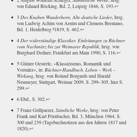
von Eduard Böcking, Bd. 2, Leipzig 1846, S. 193.
↩
3
Des Knaben Wunderhorn. Alte deutsche Lieder
, hrsg.
von Ludwig Achim von Arnim und Clemens Brentano,
Bd. 1, Heidelberg ²1819, S. 462.
↩
4
Der widerständige Klassiker. Einleitungen zu Büchner
vom Nachmärz bis zur Weimarer Republik
, hrsg. von
Burghard Dedner, Frankfurt am Main 1990, S. 116.
↩
5 Günter Oesterle, »Klassizismus, Romantik und
Vormärz«, in:
Büchner-Handbuch. Leben – Werk –
Wirkung
, hrsg. von Roland Borgards und Harald
Neumeyer, Stuttgart, Weimar 2009, S. 299–305, hier S.
299.
↩
6 Ebd., S. 302.
↩
7 Franz Grillparzer,
Sämtliche Werke
, hrsg. von Peter
Frank und Karl Pörnbacher, Bd. 3, München 1964, S.
300 und 239 (Tagebuchnotizen aus den Jahren 1817 und
1820).
↩