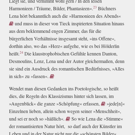
Liegt sie, und vernimmt wohl gern / In den leisen
23
Harmonieen / Träume, Bilder, Phantasieen«.
Büchners
Lena hört bekanntlich auch die »Harmonieen des Abends«
und muss in dieser von Tieck inspirierten Situation hinaus
aus dem beklemmend engen Zimmer, das für die
bürgerlichen Verhältnisse insgesamt steht, »ins Offene«,
dorthin also, wo das »Herz« aufgehe, wie es bei Hölderlin
24
heißt.
Die klaustrophobischen Gefühle kennen Danton,
Desmoulins, Lenz, Lena und der Autor gleichermaßen, denn
sie sind ein Ausdruck des romantischen Bedürfnisses, »Alles
in sich« zu »fassen«.
Wendet man diesen Gedanken ins Poetologische, so heißt
dies, die Regeln des Klassizismus hinter sich lassen, im
»Augenblick« die ganze »Schöpfung« erfassen,
»jede[n]«
Einzelnen lieben, allein schon wegen seiner »Menschheit«,
und sei er noch so »häßlich«.
So wie Lena die »Stimme«
der romantisierten Natur hört, so darf auch der Künstler im
Leben und in der Natur nicht nur die »schönsten Bilder«