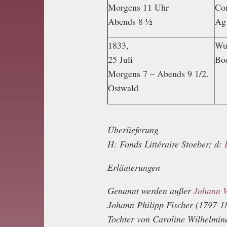
Morgens 11 Uhr
Co
Abends 8 ½
Ag 
1833,
Wul
25 Juli
Boe
Morgens 7 – Abends 9 1/2.
Ostwald
Überlieferung
H: Fonds Littéraire Stoeber; d:
Erläuterungen
Genannt werden außer
Johann 
Johann Philipp Fischer (1797-186
Tochter von Caroline Wilhelmine