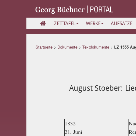
ZEITTAFEL
WERKE
AUFSÄTZE
Startseite
>
Dokumente
>
Textdokumente
>
LZ 1555 Aug
August Stoeber: Lie
1832
Nac
21. Juni
Reu