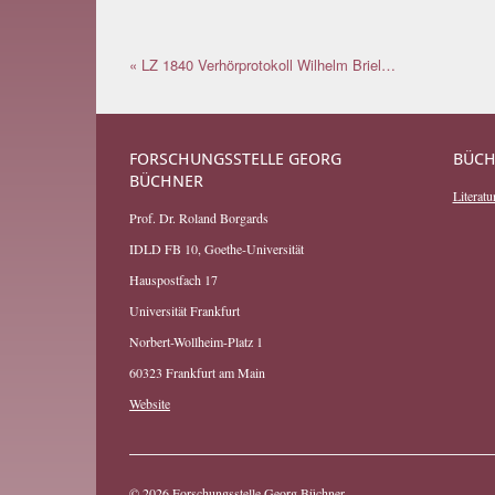
« LZ 1840 Verhörprotokoll Wilhelm Briel…
FORSCHUNGSSTELLE GEORG
BÜCH
BÜCHNER
Literatur
Prof. Dr. Roland Borgards
IDLD FB 10, Goethe-Universität
Hauspostfach 17
Universität Frankfurt
Norbert-Wollheim-Platz 1
60323 Frankfurt am Main
Website
© 2026
Forschungsstelle Georg Büchner
.