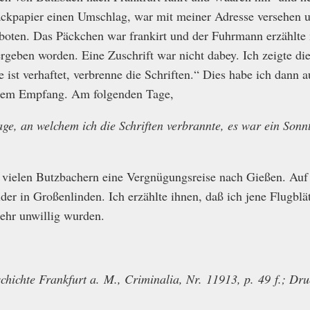
ackpapier einen Umschlag, war mit meiner Adresse versehen u
oten. Das Päckchen war frankirt und der Fuhrmann erzählte 
geben worden. Eine Zuschrift war nicht dabey. Ich zeigte d
 ist verhaftet, verbrenne die Schriften.“ Dies habe ich dann 
dem Empfang. Am folgenden Tage,
e, an welchem ich die Schriften verbrannte, es war ein Sonnt
 vielen Butzbachern eine Vergnügungsreise nach Gießen. Auf 
er in Großenlinden. Ich erzählte ihnen, daß ich jene Flugbl
sehr unwillig wurden.
eschichte Frankfurt a. M., Criminalia, Nr. 11913, p. 49 f.; Dr