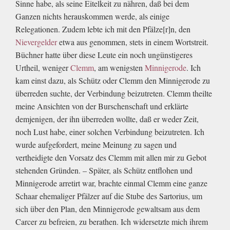
Sinne habe, als seine Eitelkeit zu nähren, daß bei dem
Ganzen nichts herauskommen werde, als einige
Relegationen. Zudem lebte ich mit den Pfälze[r]n, den
Nievergelder
etwa aus genommen, stets in einem Wortstreit.
Büchner hatte über diese Leute ein noch ungünstigeres
Urtheil, weniger
Clemm
, am wenigsten
Minnigerode
. Ich
kam einst dazu, als Schütz oder Clemm den Minnigerode zu
überreden suchte, der Verbindung beizutreten. Clemm theilte
meine Ansichten von der Burschenschaft und erklärte
demjenigen, der ihn überreden wollte, daß er weder Zeit,
noch Lust habe, einer solchen Verbindung beizutreten. Ich
wurde aufgefordert, meine Meinung zu sagen und
vertheidigte den Vorsatz des Clemm mit allen mir zu Gebot
stehenden Gründen. – Später, als Schütz entflohen und
Minnigerode arretirt war, brachte einmal Clemm eine ganze
Schaar ehemaliger Pfälzer auf die Stube des Sartorius, um
sich über den Plan, den Minnigerode gewaltsam aus dem
Carcer zu befreien, zu berathen. Ich widersetzte mich ihrem