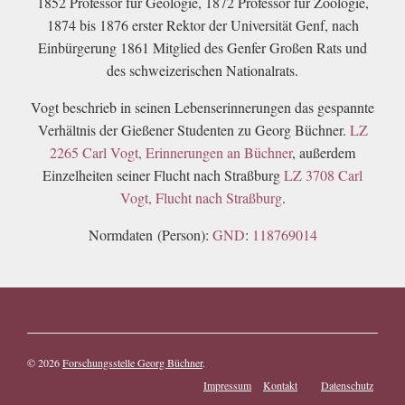
1852 Professor für Geologie, 1872 Professor für Zoologie,
1874 bis 1876 erster Rektor der Universität Genf, nach
Einbürgerung 1861 Mitglied des Genfer Großen Rats und
des schweizerischen Nationalrats.
Vogt beschrieb in seinen Lebenserinnerungen das gespannte
Verhältnis der Gießener Studenten zu Georg Büchner.
LZ
2265 Carl Vogt, Erinnerungen an Büchner
, außerdem
Einzelheiten seiner Flucht nach Straßburg
LZ 3708 Carl
Vogt, Flucht nach Straßburg
.
Normdaten (Person):
GND
:
118769014
© 2026
Forschungsstelle Georg Büchner
.
Impressum
Kontakt
Datenschutz