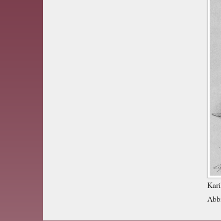
Kari
Abb